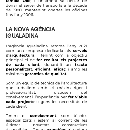
família Ollé
, i finalment va deixar de
donar el servei de transports a la dècada
de 1980, mantenint obertes les oficines
fins l’any 2006.
LA NOVA AGÈNCIA
IGUALADINA
L'Agència Igualadina retorna l’any 2021
com una empresa dedicada als
serveis
d'arquitectura
, tenint com a objectiu
principal el de
fer realitat els projectes
de
cada client,
donant-li un
tracte
personalitzat, eficient, eficaç
i amb les
màximes
garanties de qualitat.
Som un equip de tècnics de l’arquitectura
que treballem amb el màxim rigor i
professionalitat, i disposem del
coneixement i l’experiència per
fer viable
cada projecte
segons les necessitats de
cada client.
Tenim el
coneixement
: som tècnics
especialitzats i estem al corrent de les
últimes novetats constructives
disponibles; Tenim
experiència
: portem