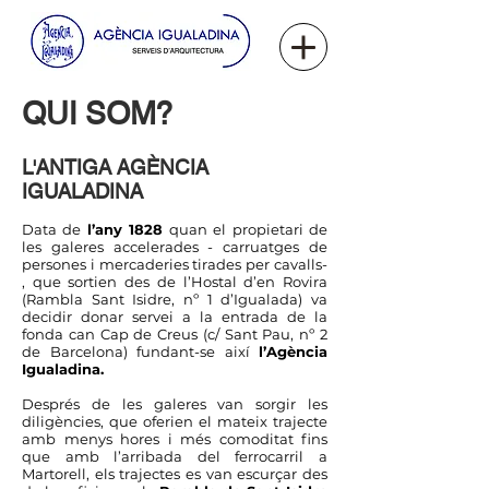
QUI SOM?
L'ANTIGA AGÈNCIA
IGUALADINA
Data de
l’any 1828
quan el propietari de
les galeres accelerades - carruatges de
persones i mercaderies tirades per cavalls-
, que sortien des de l’Hostal d’en Rovira
(Rambla Sant Isidre, nº 1 d’Igualada) va
decidir donar servei a la entrada de la
fonda can Cap de Creus (c/ Sant Pau, nº 2
de Barcelona) fundant-se així
l’Agència
Igualadina.
Després de les galeres van sorgir les
diligències, que oferien el mateix trajecte
amb menys hores i més comoditat fins
que amb l’arribada del ferrocarril a
Martorell, els trajectes es van escurçar des