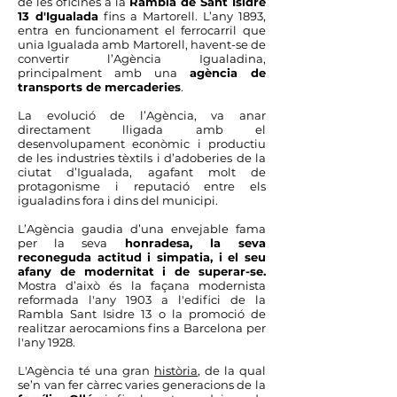
de les oficines a la
Rambla de Sant Isidre
13 d'Igualada
fins a Martorell. L’any 1893,
entra en funcionament el ferrocarril que
unia Igualada amb Martorell, havent-se de
convertir l’Agència Igualadina,
principalment amb una
agència de
transports de mercaderies
.
La evolució de l’Agència, va anar
directament lligada amb el
desenvolupament econòmic i productiu
de les industries tèxtils i d’adoberies de la
ciutat d’Igualada, agafant molt de
protagonisme i reputació entre els
igualadins fora i dins del municipi.
L’Agència gaudia d’una envejable fama
per la seva
honradesa, la seva
reconeguda actitud i simpatia, i el seu
afany de modernitat i de superar-se.
Mostra d’això és la façana modernista
reformada l'any 1903 a l'edifici de la
Rambla Sant Isidre 13 o la promoció de
realitzar aerocamions fins a Barcelona per
l'any 1928.
L'Agència té una gran
història
, de la qual
se’n van fer càrrec varies generacions de la