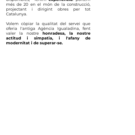
més de 20 en el món de la construcció,
projectant i dirigint obres per tot
Catalunya.
Volem còpiar la qualitat del servei que
oferia l'antiga Agència Igualadina, fent
valer la nostre
honradesa, la nostre
actitud i simpatia, i l'afany de
modernitat i de superar-se.
Com a abanderats de la ciutat d’Igualada i
de l’entorn de la Conca d’Òdena, volem
potenciar el quilòmetre zero en el sector, i
prioritzem la col·laboració amb els seus
treballadors i les seves empreses
vinculades al món de la construcció.
Pots trobar-nos a les oficines de l'Agència
Igualadina a la
Rambla Sant Isidre, nº 13
d'Igualada
, segons els
horaris disponibles
.