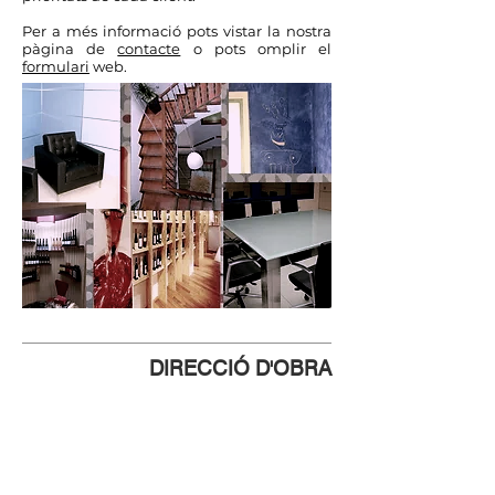
Per a més informació pots vistar la nostra
pàgina de
contacte
o pots omplir el
formulari
web.
DIRECCIÓ D'OBRA
Per a executar obres majors, i en
algunes menors, és nessessari que un
tècnic competent
assumeixi la direcció
d'obra i d'execucció.