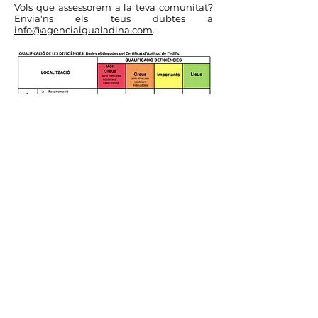
Vols que assessorem a la teva comunitat?
Envia'ns els teus dubtes a
info@agenciaigualadina.com
.
ASSESSORAMENT TÈCNIC
Oferim un ample ventall d'assessorament
tècnic a tot tipus d'empreses i particulars
sobre arquitectura i edificació, tenint en
compte el marc legislatiu i normatiu
vigent.