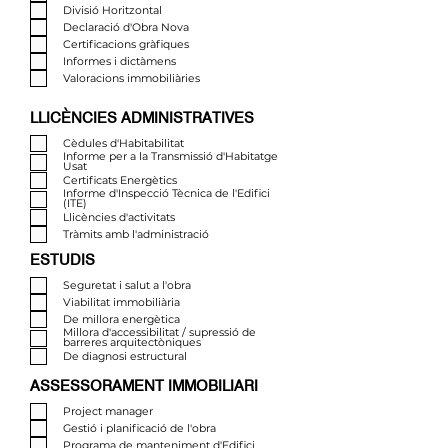
Divisió Horitzontal
Declaració d'Obra Nova
Certificacions gràfiques
Informes i dictàmens
Valoracions immobiliàries
LLICÈNCIES ADMINISTRATIVES
Cèdules d'Habitabilitat
Informe per a la Transmissió d'Habitatge
Usat
Certificats Energètics
Informe d'Inspecció Tècnica de l'Edifici
(ITE)
Llicències d'activitats
Tràmits amb l'administració
ESTUDIS
Seguretat i salut a l'obra
Viabilitat immobiliària
De millora energètica
Millora d'accessibilitat / supressió de
barreres arquitectòniques
De diagnosi estructural
ASSESSORAMENT IMMOBILIARI
Project manager
Gestió i planificació de l'obra
Programa de manteniment d'Edifici