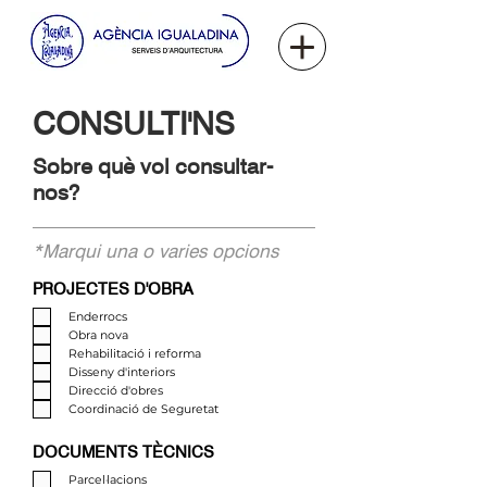
CONSULTI'NS
Sobre què vol consultar-
nos?
*Marqui una o varies opcions
PROJECTES D'OBRA
Enderrocs
Obra nova
Rehabilitació i reforma
Disseny d'interiors
Direcció d'obres
Coordinació de Seguretat
DOCUMENTS TÈCNICS
Parcel·lacions