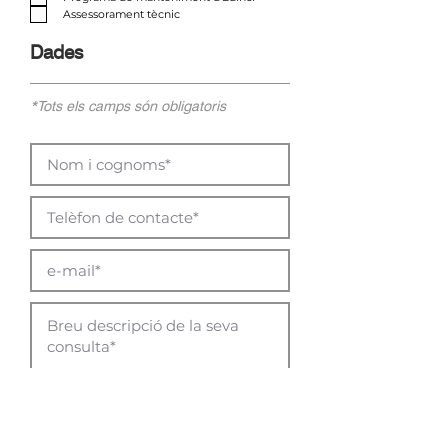
Assessorament tècnic
Dades
*Tots els camps són obligatoris
Dono conformitat a les respostes